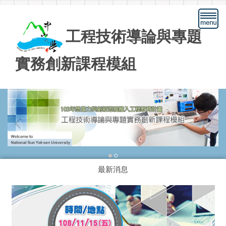
跳
到
主
工程技術導論與專題
要
內
實務創新課程模組
容
區
最新消息